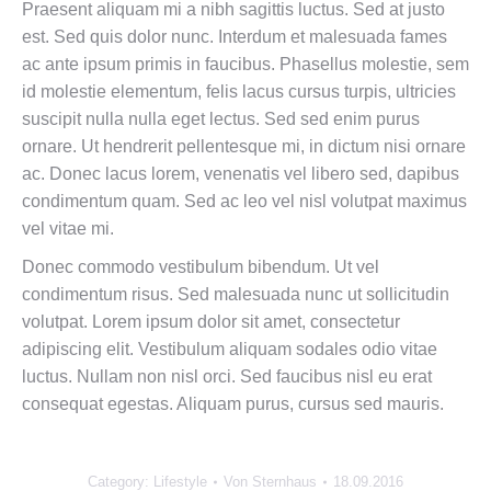
Praesent aliquam mi a nibh sagittis luctus. Sed at justo
est. Sed quis dolor nunc. Interdum et malesuada fames
ac ante ipsum primis in faucibus. Phasellus molestie, sem
id molestie elementum, felis lacus cursus turpis, ultricies
suscipit nulla nulla eget lectus. Sed sed enim purus
ornare. Ut hendrerit pellentesque mi, in dictum nisi ornare
ac. Donec lacus lorem, venenatis vel libero sed, dapibus
condimentum quam. Sed ac leo vel nisl volutpat maximus
vel vitae mi.
Donec commodo vestibulum bibendum. Ut vel
condimentum risus. Sed malesuada nunc ut sollicitudin
volutpat. Lorem ipsum dolor sit amet, consectetur
adipiscing elit. Vestibulum aliquam sodales odio vitae
luctus. Nullam non nisl orci. Sed faucibus nisl eu erat
consequat egestas. Aliquam purus, cursus sed mauris.
Category:
Lifestyle
Von
Sternhaus
18.09.2016