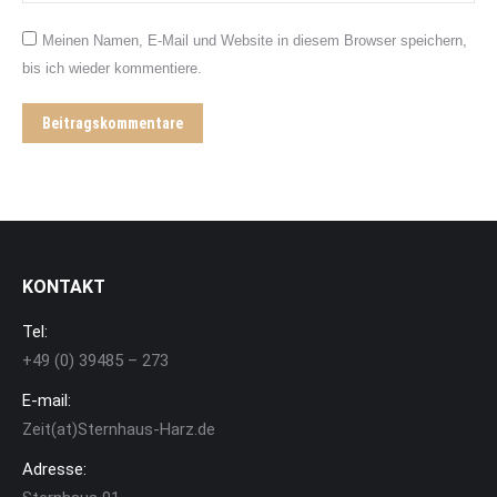
Meinen Namen, E-Mail und Website in diesem Browser speichern,
bis ich wieder kommentiere.
Beitragskommentare
KONTAKT
Tel:
+49 (0) 39485 – 273
E-mail:
Zeit(at)Sternhaus-Harz.de
Adresse: