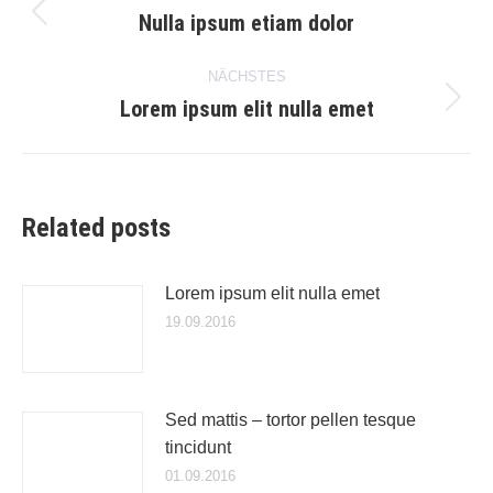
Nulla ipsum etiam dolor
Vorheriger
Beitrag:
NÄCHSTES
Lorem ipsum elit nulla emet
Nächster
Beitrag:
Related posts
Lorem ipsum elit nulla emet
19.09.2016
Sed mattis – tortor pellen tesque
tincidunt
01.09.2016