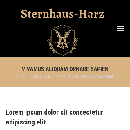
Search:
VIVAMUS ALIQUAM ORNARE SAPIEN
Sie befinden sich hier:
START
LIFESTYLE
VIVAMUS ALIQUAM ORNARE SAPIEN
Lorem ipsum dolor sit consectetur
adipiscing elit