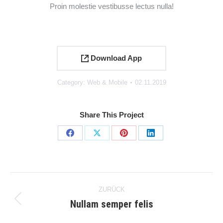
Proin molestie vestibusse lectus nulla!
Download App
Category:
Web & Mobile
02.11.2019
Share This Project
Share
Share
Share
Share
on
on
on
on
Facebook
X
Pinterest
LinkedIn
Project
ZURÜCK
navigation
Nullam semper felis
Previous
project: