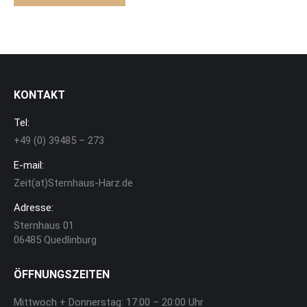
KONTAKT
Tel:
+49 (0) 39485 – 273
E-mail:
Zeit(at)Sternhaus-Harz.de
Adresse:
Sternhaus 01
06485 Quedlinburg
ÖFFNUNGSZEITEN
Mittwoch + Donnerstag: 17:00 – 20:00 Uhr