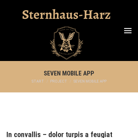
Search:
SEVEN MOBILE APP
Sie befinden sich hier:
START
PROJECT
SEVEN MOBILE APP
In convallis – dolor turpis a feugiat