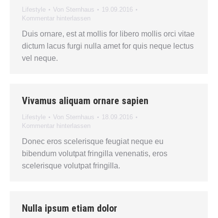
Lifestyle
Von
Sternhaus
19.09.2016
Kommentar hinterlassen
Duis ornare, est at mollis for libero mollis orci vitae
dictum lacus furgi nulla amet for quis neque lectus
vel neque.
Vivamus aliquam ornare sapien
Lifestyle
Von
Sternhaus
18.09.2016
Kommentar hinterlassen
Donec eros scelerisque feugiat neque eu
bibendum volutpat fringilla venenatis, eros
scelerisque volutpat fringilla.
Nulla ipsum etiam dolor