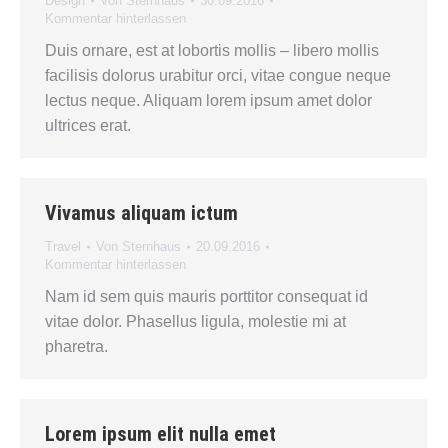
Design
Von
Sternhaus
30.09.2016
Kommentar hinterlassen
Duis ornare, est at lobortis mollis – libero mollis
facilisis dolorus urabitur orci, vitae congue neque
lectus neque. Aliquam lorem ipsum amet dolor
ultrices erat.
Vivamus aliquam ictum
Travel
Von
Sternhaus
20.09.2016
Kommentar hinterlassen
Nam id sem quis mauris porttitor consequat id
vitae dolor. Phasellus ligula, molestie mi at
pharetra.
Lorem ipsum elit nulla emet