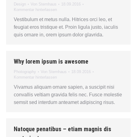
Design
Von
Sternhaus
18.09.2016
Kommentar hinterlassen
Vestibulum et metus nulla. Hitrices orci leo, et
feugiat eros tristique et. Proin ligula justo, iaculis
quis ornare in, orem ipsum dolor glavrida.
Why lorem ipsum is awesome
Photography
Von
Sternhaus
18.09.2016
Kommentar hinterlassen
Vivamus aliquam ornare sapien, a suscipit nisi
convallis veltiam gravida felis nec. Fusce molestie
semsit sed interdum anteamet adipiscing risus.
Natoque penatibus – etiam magnis dis