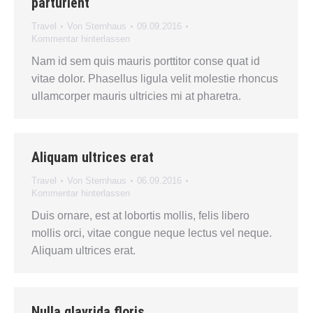
parturient
Travel
Von
Sternhaus
09.09.2016
Kommentar hinterlassen
Nam id sem quis mauris porttitor conse quat id
vitae dolor. Phasellus ligula velit molestie rhoncus
ullamcorper mauris ultricies mi at pharetra.
Aliquam ultrices erat
Travel
Von
Sternhaus
06.09.2016
Kommentar hinterlassen
Duis ornare, est at lobortis mollis, felis libero
mollis orci, vitae congue neque lectus vel neque.
Aliquam ultrices erat.
Nulla glavrida floris