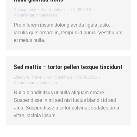
Photography
Von
Sternhaus
04.09.2016
Kommentar hinterlassen
Proin lorem ipsum dolor glavrida ligula justo,
iaculis quis ornare in, tempus id purus. Vestibulum
et metus nulla.
Sed mattis – tortor pellen tesque tincidunt
Lifestyle
,
Travel
Von
Sternhaus
01.09.2016
Kommentar hinterlassen
Nulla blandit risus ut nulla aliquam ornare.
Suspendisse in mi sed nisl luctus blandit id sed
arcu. Suspendisse a tortor pulvinar, sodales urna
vitae, lacinia ipsum.