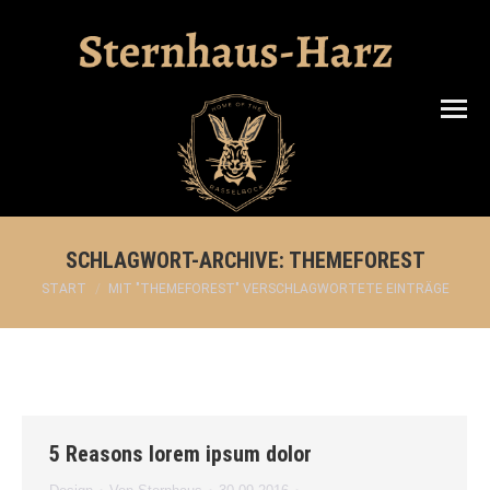
Search:
SCHLAGWORT-ARCHIVE:
THEMEFOREST
Sie befinden sich hier:
START
MIT "THEMEFOREST" VERSCHLAGWORTETE EINTRÄGE
5 Reasons lorem ipsum dolor