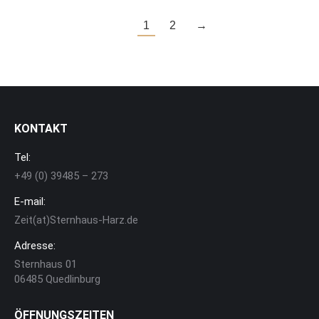
1
2
→
KONTAKT
Tel:
+49 (0) 39485 – 273
E-mail:
Zeit(at)Sternhaus-Harz.de
Adresse:
Sternhaus 01
06485 Quedlinburg
ÖFFNUNGSZEITEN