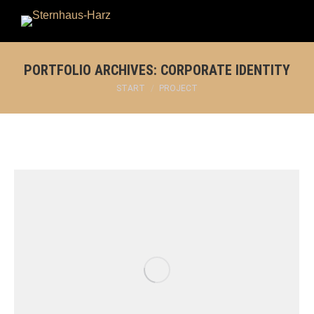
Search:
PORTFOLIO ARCHIVES:
CORPORATE IDENTITY
Sie befinden sich hier:
START
PROJECT