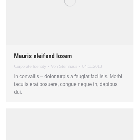
Mauris eleifend losem
Corporate Identity
Von
Sternhaus
04.11.2013
In convallis – dolor turpis a feugiat facilisis. Morbi
iaculis erat posuere, congue neque in, dapibus
dui.