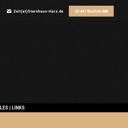
direkt Buchen
Zeit(at)Sternhaus-Harz.de
Search:
LES | LINKS