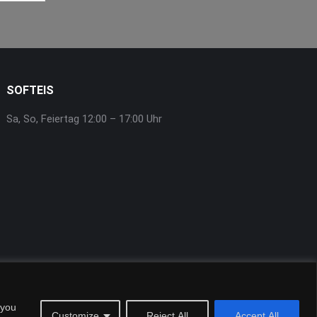
SOFTEIS
Sa, So, Feiertag 12:00 – 17:00 Uhr
 you
Impressum
Datenschutzerklärung
Kontakt
Customize
Reject All
Accept All