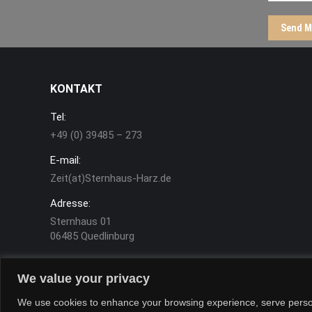
Send M
KONTAKT
Tel:
+49 (0) 39485 – 273
E-mail:
Zeit(at)Sternhaus-Harz.de
Adresse:
Sternhaus 01
06485 Quedlinburg
We value your privacy
We use cookies to enhance your browsing experience, serve personal
Sternhaus-Harz © Copyright 2026