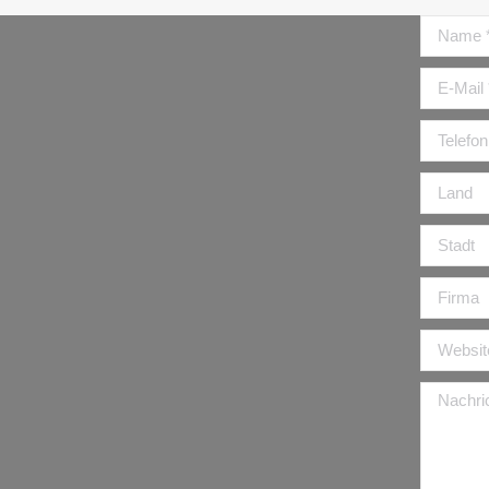
Name *
E-Mail *
Telefon
Land
Stadt
Firma
Website
Nachrich