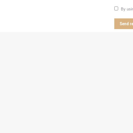
By usin
Send r