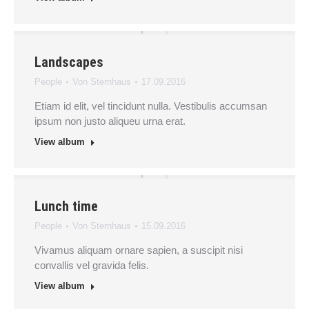
Landscapes
People
Von
Sternhaus
17.09.2016
Etiam id elit, vel tincidunt nulla. Vestibulis accumsan
ipsum non justo aliqueu urna erat.
View album
Lunch time
People
Von
Sternhaus
15.09.2016
Vivamus aliquam ornare sapien, a suscipit nisi
convallis vel gravida felis.
View album